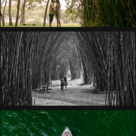
2479
0
2633
94