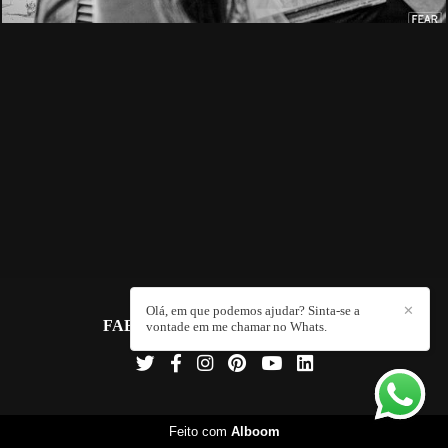
Olá, em que podemos ajudar? Sinta-se a
✕
FABIO GUMERATO
/
CONTATO
vontade em me chamar no Whats.
Feito com
Alboom