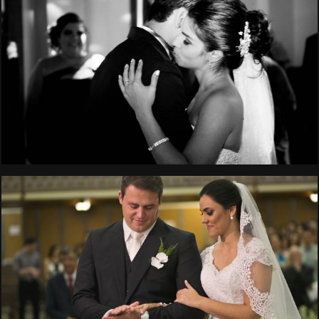
2180
0
3128
133