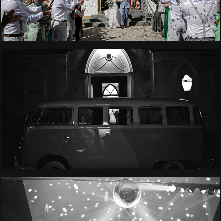
2081
227
1712
87