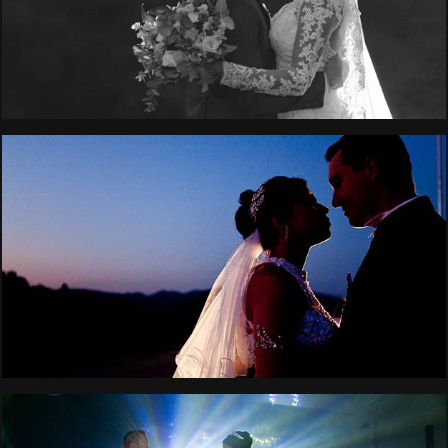
5373
222
2198
1